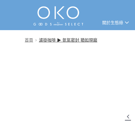
關於生態綠
免運專區
首頁
濾掛咖啡 ▶ 氮氣密封 猶如現磨