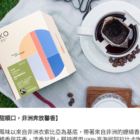
甜順口，非洲奔放馨香】
風味以來自非洲衣索比亞為基底，帶著來自非洲的繚繞香
橘香與花香，清香甘甜。堅持選用100%高海拔阿拉比卡