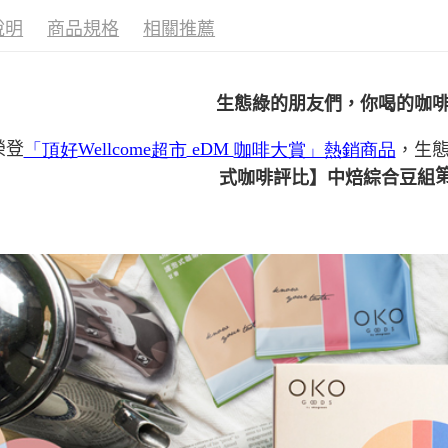
付款後7-1
說明
商品規格
相關推薦
每筆NT$1
宅配
每筆NT$1
生態綠的朋友們，你喝的咖
「頂好
超市
咖啡大賞」熱銷商品
榮登
Wellcome
eDM
，生
式咖啡評比】中焙綜合豆組