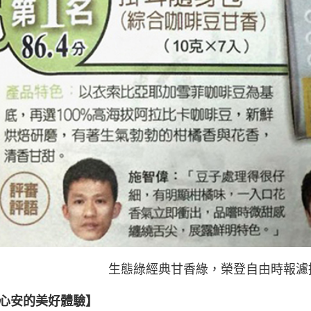
​生態綠經典甘香綠，榮登自由時報
心安的美好體驗】