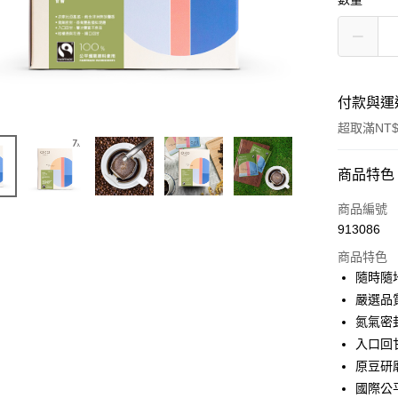
付款與運
超取滿NT$
付款方式
商品特色
信用卡一
商品編號
913086
信用卡分
商品特色
3 期 
隨時隨
6 期 
合作金
嚴選品
華南商
氮氣密
合作金
超商取貨
上海商
華南商
入口回
國泰世
Apple Pay
上海商
原豆研
臺灣中
國泰世
國際公
匯豐（
悠遊付
臺灣中