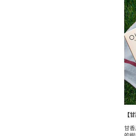
【甘
甘香
的柑