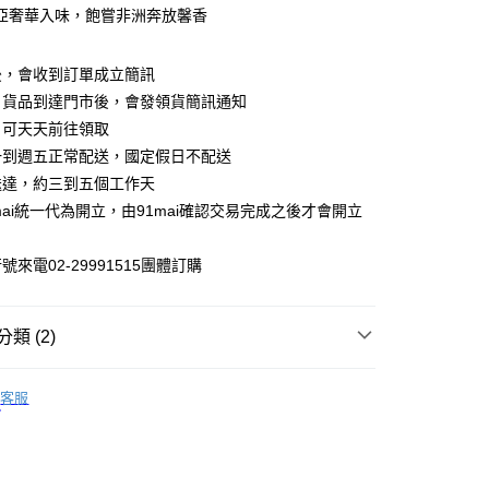
業銀行
遠東國際商業銀行
亞奢華入味，飽嘗非洲奔放馨香
台灣）商業銀行
華泰商業銀行
業銀行
永豐商業銀行
業銀行
遠東國際商業銀行
業銀行
星展（台灣）商業銀行
業銀行
永豐商業銀行
後，會收到訂單成立簡訊
際商業銀行
中國信託商業銀行
業銀行
星展（台灣）商業銀行
，貨品到達門市後，會發領貨簡訊通知
天信用卡公司
際商業銀行
中國信託商業銀行
，可天天前往領取
天信用卡公司
取貨
一到週五正常配送，國定假日不配送
00，滿NT$699(含以上)免運費
送達，約三到五個工作天
mai統一代為開立，由91mai確認交易完成之後才會開立
家取貨
00，滿NT$699(含以上)免運費
來電02-29991515團體訂購
貨付款
00，滿NT$699(含以上)免運費
類 (2)
爾富取貨
▶ 氮氣密封 猶如現磨
00，滿NT$699(含以上)免運費
客服
推薦
取貨
00，滿NT$699(含以上)免運費