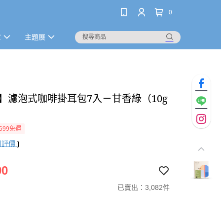
0
章
主題展
O】濾泡式咖啡掛耳包7入－甘香綠（10g
）
699免運
則評價
)
00
已賣出：3,082件