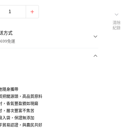
清除
紀錄
送方式
699免運
次付款
期付款
0 利率 每期
NT$100
21家銀行
地隨身攜帶
0 利率 每期
NT$50
21家銀行
庫商業銀行
第一商業銀行
質把關源頭，高品質原料
業銀行
彰化商業銀行
封，香氣豐盈猶如現磨
庫商業銀行
第一商業銀行
付款
業儲蓄銀行
台北富邦商業銀行
業銀行
彰化商業銀行
甘，層次豐富不焦苦
華商業銀行
兆豐國際商業銀行
業儲蓄銀行
台北富邦商業銀行
磨入袋，保證無添加
小企業銀行
台中商業銀行
華商業銀行
兆豐國際商業銀行
平貿易認證，與農民共好
台灣）商業銀行
華泰商業銀行
小企業銀行
台中商業銀行