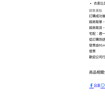
聯邦商
衣索比
匯豐（
ATM付款
元大商
聯邦商
銷售重點
玉山商
元大商
訂購成功
台新國
玉山商
超商取單
運送方式
台灣樂
台新國
超商取貨
台灣樂
全家付款
宅配：週
每筆NT$1
從訂購到
發票由91
付款後全
發票
每筆NT$1
歡迎公司行號
萊爾富取
每筆NT$1
商品相關分
付款後萊
濾掛咖啡 
每筆NT$1
分享
人氣商品
7-11付款
每筆NT$1