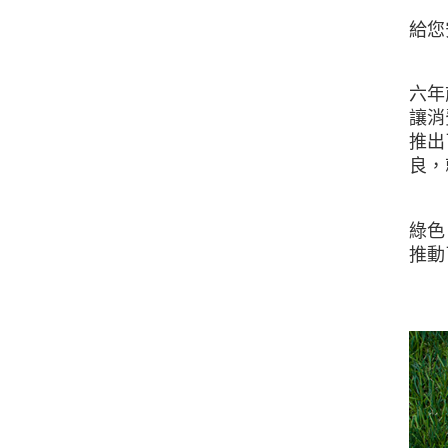
給您
六年
讓消
推出
良，
綠色
推動