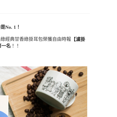
1取貨
00，滿NT$699(含以上)免運費
00，滿NT$699(含以上)免運費
啡是
No. 1
！
態綠經典甘香綠掛耳包榮獲自由時報
【濾掛
！！
第一名