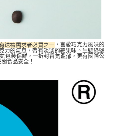
，喜愛巧克力風味的
有送禮需求者必買之一
克力的氣息
，帶有淡淡的蘋果味
。生態綠
堅
充氮包裝保鮮，一拆封香氣盈郁，更有國際公
把關食品安全！