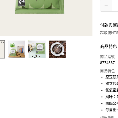
付款與運
超取滿NT$
付款方式
商品特色
信用卡一
商品編號
8774837
信用卡分
商品特色
3 期 
原豆研
6 期 
合作金
獨立包
華南商
氮氣密
合作金
超商取貨
上海商
華南商
風味：
國泰世
Apple Pay
上海商
國際公
臺灣中
國泰世
每售出
匯豐（
悠遊付
臺灣中
聯邦商
匯豐（