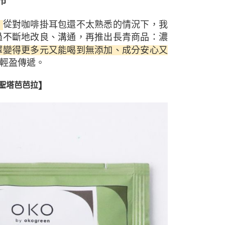
市
從
對咖啡掛耳包還不太熟悉的情況下，我
。
過不斷地改良、溝通，再推出長青商品：濃
擇變得更多元又能喝到無添加、成分安心又
輕盈傳遞。
】
聖塔芭芭拉