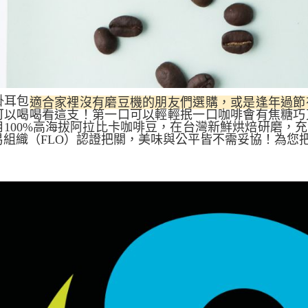
掛耳包
適合家裡沒有磨豆機的朋友們選購，或是逢年過節
可以喝喝看這支！第一口可以輕輕抿一口咖啡會有焦糖巧
用100%高海拔阿拉比卡咖啡豆，在台灣新鮮烘焙研磨，
易組織（FLO）認證把關，美味與公平皆不需妥協！為您