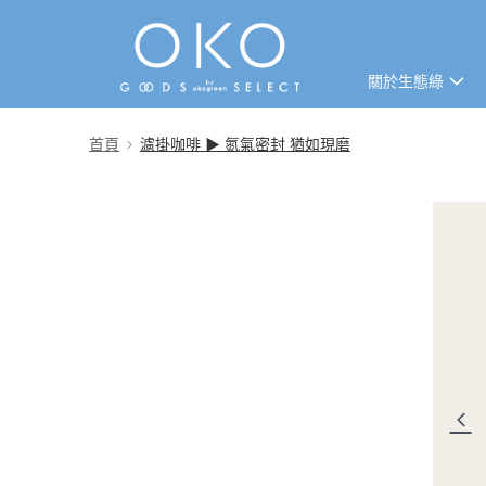
關於生態綠
免運專區
首頁
濾掛咖啡 ▶ 氮氣密封 猶如現磨