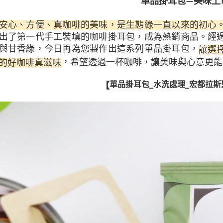
單品掛耳包—美味上
安心、方便、真咖啡的美味，是生態綠一直以來的初心
出了第一代手工裝填的咖啡掛耳包，成為熱銷商品。經
與甘香綠，今日再為您製作出這系列單品掛耳包，
讓選
，
希望透過一杯咖啡，讓美味與心意更能
的
好咖啡真滋味
【
單品掛耳包_水洗處理_宏都拉斯