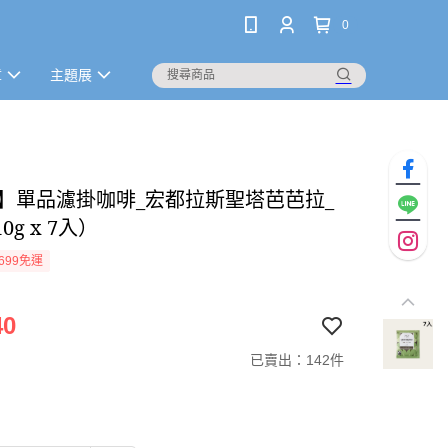
0
章
主題展
O】單品濾掛咖啡_宏都拉斯聖塔芭芭拉_
0g x 7入）
699免運
40
已賣出：142件