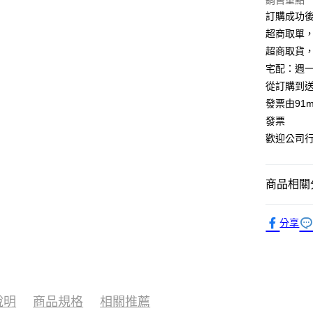
銷售重點
ATM付款
元大商
聯邦商
訂購成功
玉山商
元大商
超商取單
台新國
玉山商
超商取貨
運送方式
台灣樂
台新國
宅配：週
台灣樂
全家付款
從訂購到
每筆NT$1
發票由91
發票
付款後全
歡迎公司行號
每筆NT$1
萊爾富取
商品相關分
每筆NT$1
濾掛咖啡 
付款後萊
分享
每筆NT$1
7-11付款
每筆NT$1
說明
商品規格
相關推薦
付款後7-1