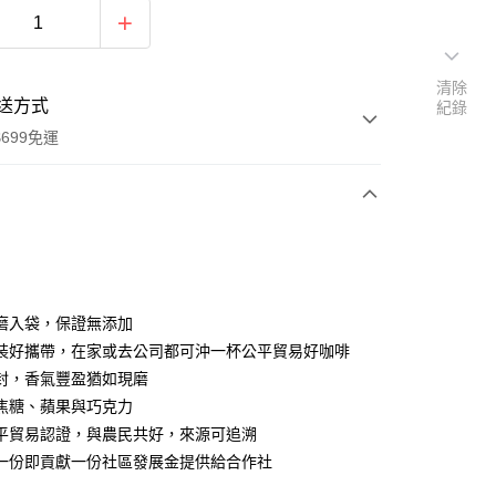
清除
送方式
紀錄
699免運
次付款
期付款
0 利率 每期
NT$113
21家銀行
磨入袋，保證無添加
0 利率 每期
NT$56
21家銀行
庫商業銀行
第一商業銀行
裝好攜帶，在家或去公司都可沖一杯公平貿易好咖啡
業銀行
彰化商業銀行
封，香氣豐盈猶如現磨
庫商業銀行
第一商業銀行
付款
業儲蓄銀行
台北富邦商業銀行
業銀行
彰化商業銀行
焦糖、蘋果與巧克力
華商業銀行
兆豐國際商業銀行
業儲蓄銀行
台北富邦商業銀行
平貿易認證，與農民共好，來源可追溯
小企業銀行
台中商業銀行
華商業銀行
兆豐國際商業銀行
一份即貢獻一份社區發展金提供給合作社
台灣）商業銀行
華泰商業銀行
小企業銀行
台中商業銀行
業銀行
遠東國際商業銀行
台灣）商業銀行
華泰商業銀行