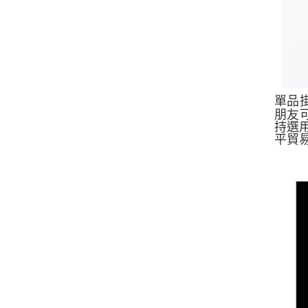
單品
朋友
持選
平貿