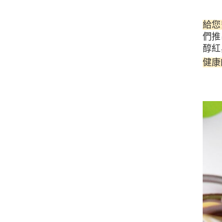
給您
們
推
醇紅
健康