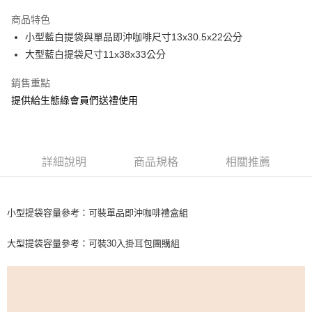
3 期 0 利率 每期
NT$8
21家銀行
商品特色
6 期 0 利率 每期
NT$4
21家銀行
合作金庫商業銀行
第一商業銀行
小型藍白提袋與單品即沖咖啡尺寸13x30.5x22公分
華南商業銀行
彰化商業銀行
合作金庫商業銀行
第一商業銀行
超商取貨付款
大型藍白提袋尺寸11x38x33公分
上海商業儲蓄銀行
台北富邦商業銀行
華南商業銀行
彰化商業銀行
國泰世華商業銀行
兆豐國際商業銀行
Apple Pay
上海商業儲蓄銀行
台北富邦商業銀行
銷售重點
臺灣中小企業銀行
台中商業銀行
國泰世華商業銀行
兆豐國際商業銀行
提供給生態綠會員們送禮使用
匯豐（台灣）商業銀行
華泰商業銀行
悠遊付
臺灣中小企業銀行
台中商業銀行
聯邦商業銀行
遠東國際商業銀行
匯豐（台灣）商業銀行
華泰商業銀行
ATM付款
元大商業銀行
永豐商業銀行
聯邦商業銀行
遠東國際商業銀行
玉山商業銀行
星展（台灣）商業銀行
元大商業銀行
永豐商業銀行
台新國際商業銀行
中國信託商業銀行
詳細說明
商品規格
相關推薦
運送方式
玉山商業銀行
星展（台灣）商業銀行
台灣樂天信用卡公司
台新國際商業銀行
中國信託商業銀行
全家付款取貨
台灣樂天信用卡公司
每筆NT$100，滿NT$699(含以上)免運費
小型提袋容量參考：可裝單品即沖咖啡禮盒組
付款後全家取貨
大型提袋容量參考：可裝30入掛耳包團購組
每筆NT$100，滿NT$699(含以上)免運費
萊爾富取貨付款
每筆NT$100，滿NT$699(含以上)免運費