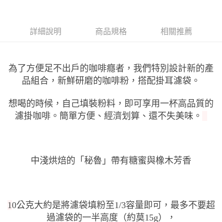
付款後萊爾富取貨
每筆NT$100，滿NT$699(含以上)免運費
詳細說明
商品規格
相關推薦
7-11付款取貨
每筆NT$100，滿NT$699(含以上)免運費
為了方便足不出戶的咖啡癮者，我們特別設計新的產
付款後7-11取貨
品組合，新鮮研磨的咖啡粉，搭配掛耳濾袋。
每筆NT$100，滿NT$699(含以上)免運費
宅配
想喝的時候，自己填裝粉料，即可享用一杯高品質的
濾掛咖啡。簡單方便、經濟划算、還不失美味。
每筆NT$100，滿NT$699(含以上)免運費
中淺烘焙的「秘魯
」帶有糖蜜與橡木芳香
1
0公克大約是將濾袋填粉至1/3容量即可，最多不要超
過濾袋的一半高度（約莫15g），