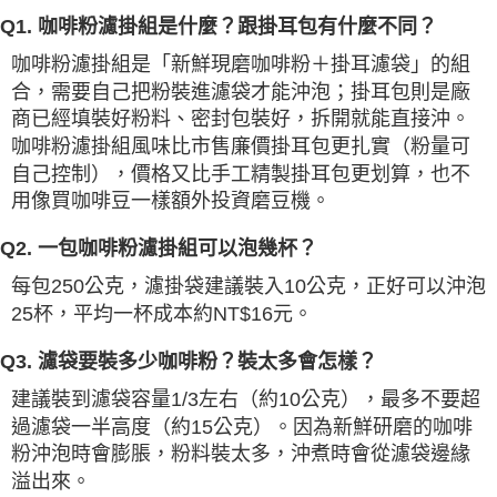
Q1. 咖啡粉濾掛組是什麼？跟掛耳包有什麼不同？
咖啡粉濾掛組是「新鮮現磨咖啡粉＋掛耳濾袋」的組
合，需要自己把粉裝進濾袋才能沖泡；掛耳包則是廠
商已經填裝好粉料、密封包裝好，拆開就能直接沖。
咖啡粉濾掛組風味比市售廉價掛耳包更扎實（粉量可
自己控制），價格又比手工精製掛耳包更划算，也不
用像買咖啡豆一樣額外投資磨豆機。
Q2. 一包咖啡粉濾掛組可以泡幾杯？
每包250公克，濾掛袋建議裝入10公克，正好可以沖泡
25杯，平均一杯成本約NT$16元。
Q3. 濾袋要裝多少咖啡粉？裝太多會怎樣？
建議裝到濾袋容量1/3左右（約10公克），最多不要超
過濾袋一半高度（約15公克）。因為新鮮研磨的咖啡
粉沖泡時會膨脹，粉料裝太多，沖煮時會從濾袋邊緣
溢出來。