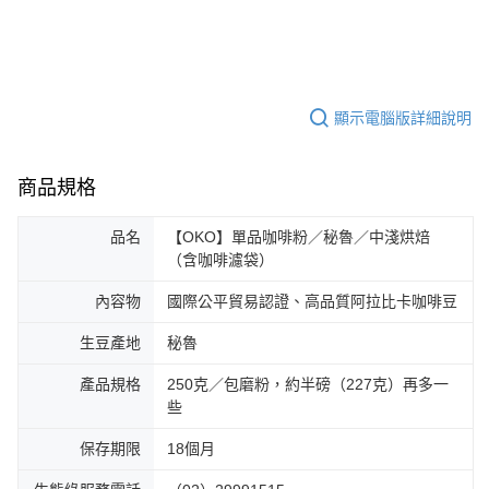
顯示電腦版詳細說明
商品規格
品名
【OKO】單品咖啡粉／秘魯／中淺烘焙
（含咖啡濾袋）
內容物
國際公平貿易認證、高品質阿拉比卡咖啡豆
生豆產地
秘魯
產品規格
250克／包磨粉，約半磅（227克）再多一
些
保存期限
18個月