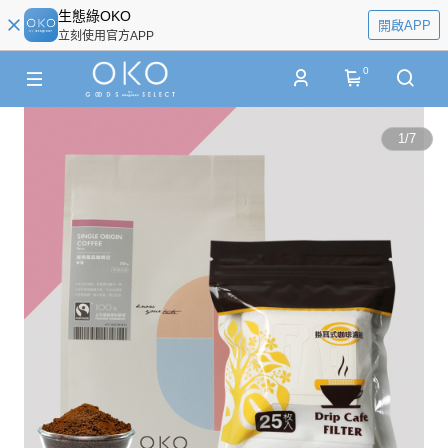
生態綠OKO
開啟APP
立刻使用官方APP
0
1
/
7