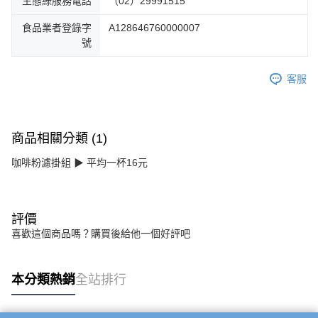
生態綠服務電話
（02）29991515
食品業者登錄字
A128646760000007
號
客服
商品相關分類 (1)
咖啡粉濾掛組 ▶ 平均一杯16元
評價
喜歡這個商品嗎？購買後給他一個好評吧
本分類熱銷
全站排行