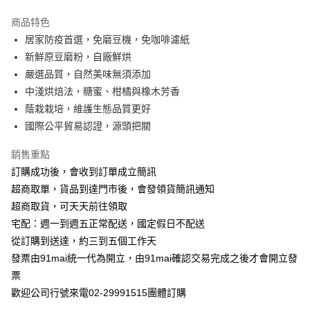
3 期 0 利率 每期
NT$175
21家銀行
商品特色
6 期 0 利率 每期
NT$87
21家銀行
合作金庫商業銀行
第一商業銀行
居家防疫首選，免磨豆機，免咖啡濾紙
華南商業銀行
彰化商業銀行
合作金庫商業銀行
第一商業銀行
超商取貨付款
新鮮原豆磨粉，自廠鮮烘
上海商業儲蓄銀行
台北富邦商業銀行
華南商業銀行
彰化商業銀行
國泰世華商業銀行
兆豐國際商業銀行
嚴選品質，自然美味無須添加
Apple Pay
上海商業儲蓄銀行
台北富邦商業銀行
臺灣中小企業銀行
台中商業銀行
中淺烘焙法，糖蜜、柑橘與橡木芳香
國泰世華商業銀行
兆豐國際商業銀行
匯豐（台灣）商業銀行
華泰商業銀行
悠遊付
臺灣中小企業銀行
台中商業銀行
蔭栽栽培，維護生態品質更好
聯邦商業銀行
遠東國際商業銀行
匯豐（台灣）商業銀行
華泰商業銀行
國際公平貿易認證，源頭把關
ATM付款
元大商業銀行
永豐商業銀行
聯邦商業銀行
遠東國際商業銀行
玉山商業銀行
星展（台灣）商業銀行
元大商業銀行
永豐商業銀行
銷售重點
台新國際商業銀行
中國信託商業銀行
運送方式
玉山商業銀行
星展（台灣）商業銀行
訂購成功後，會收到訂單成立簡訊
台灣樂天信用卡公司
台新國際商業銀行
中國信託商業銀行
全家付款取貨
超商取單，貨品到達門市後，會發領貨簡訊通知
台灣樂天信用卡公司
每筆NT$100，滿NT$699(含以上)免運費
超商取貨，可天天前往領取
宅配：週一到週五正常配送，國定假日不配送
付款後全家取貨
從訂購到送達，約三到五個工作天
每筆NT$100，滿NT$699(含以上)免運費
發票由91mai統一代為開立，由91mai確認交易完成之後才會開立發
萊爾富取貨付款
票
歡迎公司行號來電02-29991515團體訂購
每筆NT$100，滿NT$699(含以上)免運費