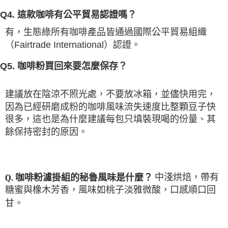
Q4. 這款咖啡有公平貿易認證嗎？
有，生態綠所有咖啡產品皆通過國際公平貿易組織
（Fairtrade International）認證。
Q5. 咖啡粉買回來要怎麼保存？
建議放在陰涼不照光處，不要放冰箱，並儘快用完，
因為已經研磨成粉的咖啡風味流失速度比整顆豆子快
很多，這也是為什麼建議每包只填裝現喝的份量、其
餘保持密封的原因。
中淺烘焙，帶有
Q. 咖啡粉濾掛組的秘魯風味是什麼？
糖蜜與橡木芳香，風味如桃子淡雅微酸，口感順口回
甘。