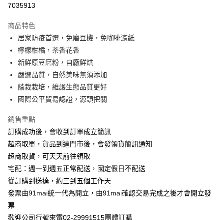
7035913
3 期 0 利率 每期
NT$175
21家銀行
商品特色
6 期 0 利率 每期
NT$87
21家銀行
合作金庫商業銀行
第一商業銀行
居家防疫首選，免磨豆機，免咖啡濾紙
華南商業銀行
彰化商業銀行
合作金庫商業銀行
第一商業銀行
超商取貨付款
檸檬柑橘，茶香花香
上海商業儲蓄銀行
台北富邦商業銀行
華南商業銀行
彰化商業銀行
國泰世華商業銀行
兆豐國際商業銀行
新鮮原豆磨粉，自廠鮮烘
Apple Pay
上海商業儲蓄銀行
台北富邦商業銀行
臺灣中小企業銀行
台中商業銀行
嚴選品質，自然美味無須添加
國泰世華商業銀行
兆豐國際商業銀行
匯豐（台灣）商業銀行
華泰商業銀行
悠遊付
臺灣中小企業銀行
台中商業銀行
蔭栽栽培，維護生態品質更好
聯邦商業銀行
遠東國際商業銀行
匯豐（台灣）商業銀行
華泰商業銀行
國際公平貿易認證，源頭把關
ATM付款
元大商業銀行
永豐商業銀行
聯邦商業銀行
遠東國際商業銀行
玉山商業銀行
星展（台灣）商業銀行
元大商業銀行
永豐商業銀行
銷售重點
台新國際商業銀行
中國信託商業銀行
運送方式
玉山商業銀行
星展（台灣）商業銀行
訂購成功後，會收到訂單成立簡訊
台灣樂天信用卡公司
台新國際商業銀行
中國信託商業銀行
全家付款取貨
超商取單，貨品到達門市後，會發領貨簡訊通知
台灣樂天信用卡公司
每筆NT$100，滿NT$699(含以上)免運費
超商取貨，可天天前往領取
宅配：週一到週五正常配送，國定假日不配送
付款後全家取貨
從訂購到送達，約三到五個工作天
每筆NT$100，滿NT$699(含以上)免運費
發票由91mai統一代為開立，由91mai確認交易完成之後才會開立發
萊爾富取貨付款
票
歡迎公司行號來電02-29991515團體訂購
每筆NT$100，滿NT$699(含以上)免運費