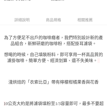
付款後萊爾富取貨
每筆NT$100，滿NT$699(含以上)免運費
詳細說明
商品規格
相關推薦
7-11付款取貨
每筆NT$100，滿NT$699(含以上)免運費
為了方便足不出戶的咖啡癮者，我們特別設計新的產
付款後7-11取貨
品組合，新鮮研磨的咖啡粉，搭配掛耳濾袋。
每筆NT$100，滿NT$699(含以上)免運費
宅配
想喝的時候，自己填裝粉料，即可享用一杯高品質的
濾掛咖啡。簡單方便、經濟划算、還不失美味。
每筆NT$100，滿NT$699(含以上)免運費
淺烘焙的「衣索比亞
」帶有檸檬柑橘果香與花香
1
0公克大約是將濾袋填粉至1/3容量即可，最多不要超