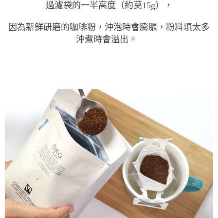
過濾袋的一半高度（約莫15g），
因為新鮮研磨的咖啡粉，沖泡時會膨脹，粉料填太多
沖煮時會溢出。