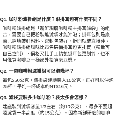
Q1. 咖啡粉濾掛組是什麼？跟掛耳包有什麼不同？
咖啡粉濾掛組是「新鮮現磨咖啡粉＋掛耳濾袋」的組
合，需要自己把粉裝進濾袋才能沖泡；掛耳包則是廠
商已經填裝好粉料、密封包裝好，拆開就能直接沖。
咖啡粉濾掛組風味比市售廉價掛耳包更扎實（粉量可
自己控制），價格又比手工精製掛耳包更划算，也不
用像買咖啡豆一樣額外投資磨豆機。
Q2. 一包咖啡粉濾掛組可以泡幾杯？
每包250公克，濾掛袋建議裝入10公克，正好可以沖泡
25杯，平均一杯成本約NT$16元。
Q3. 濾袋要裝多少咖啡粉？裝太多會怎樣？
建議裝到濾袋容量1/3左右（約10公克），最多不要超
過濾袋一半高度（約15公克）。因為新鮮研磨的咖啡