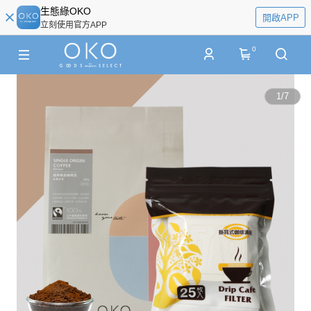
生態綠OKO
開啟APP
立刻使用官方APP
0
1
/
7