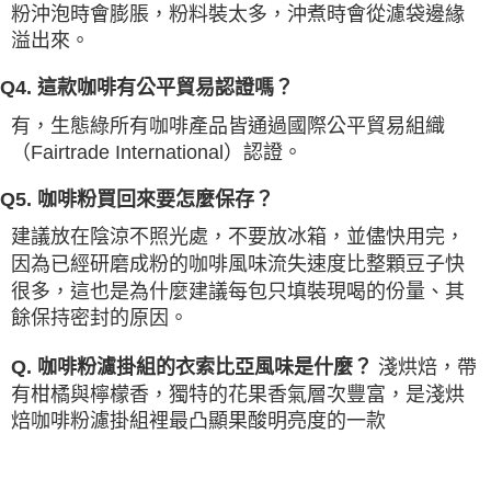
粉沖泡時會膨脹，粉料裝太多，沖煮時會從濾袋邊緣
溢出來。
Q4. 這款咖啡有公平貿易認證嗎？
有，生態綠所有咖啡產品皆通過國際公平貿易組織
（Fairtrade International）認證。
Q5. 咖啡粉買回來要怎麼保存？
建議放在陰涼不照光處，不要放冰箱，並儘快用完，
因為已經研磨成粉的咖啡風味流失速度比整顆豆子快
很多，這也是為什麼建議每包只填裝現喝的份量、其
餘保持密封的原因。
淺烘焙，帶
Q. 咖啡粉濾掛組的衣索比亞風味是什麼？
有柑橘與檸檬香，獨特的花果香氣層次豐富，是淺烘
焙咖啡粉濾掛組裡最凸顯果酸明亮度的一款