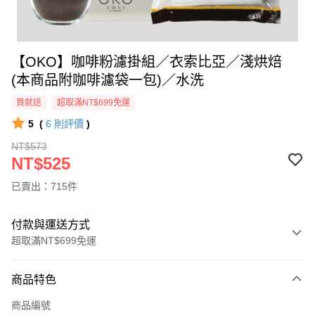
【OKO】咖啡粉濾掛組／衣索比亞／淺烘焙
(本商品附咖啡濾袋一包)／水洗
買就送
超取滿NT$699免運
5
(
6
則評價
)
NT$573
NT$525
已賣出：715件
付款與運送方式
超取滿NT$699免運
付款方式
商品特色
信用卡一次付款
商品編號
信用卡分期付款