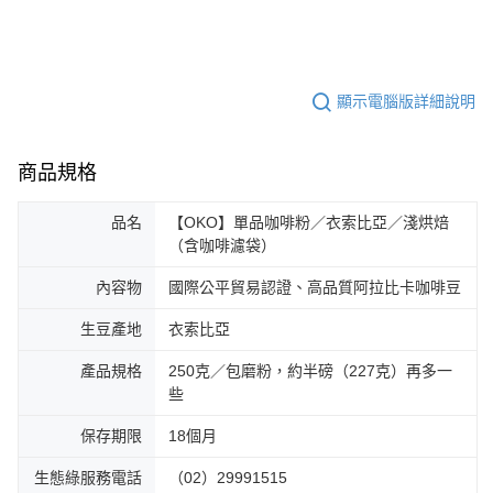
顯示電腦版詳細說明
商品規格
品名
【OKO】單品咖啡粉／衣索比亞／淺烘焙
（含咖啡濾袋）
內容物
國際公平貿易認證、高品質阿拉比卡咖啡豆
生豆產地
衣索比亞
產品規格
250克／包磨粉，約半磅（227克）再多一
些
保存期限
18個月
生態綠服務電話
（02）29991515