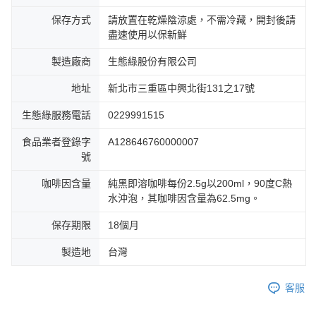
保存方式
請放置在乾燥陰涼處，不需冷藏，開封後請
盡速使用以保新鮮
製造廠商
生態綠股份有限公司
地址
新北市三重區中興北街131之17號
生態綠服務電話
0229991515
食品業者登錄字
A128646760000007
號
咖啡因含量
純黑即溶咖啡每份2.5g以200ml，90度C熱
水沖泡，其咖啡因含量為62.5mg。
保存期限
18個月
製造地
台灣
客服