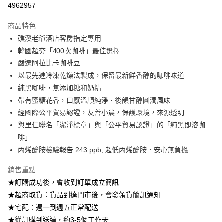
4962957
3 期 0 利率 每期
NT$485
21家銀行
商品特色
6 期 0 利率 每期
NT$242
21家銀行
合作金庫商業銀行
第一商業銀行
礁溪老爺酒店客房指定專用
華南商業銀行
彰化商業銀行
合作金庫商業銀行
第一商業銀行
超商取貨付款
韓國超夯「400次咖啡」最佳選擇
上海商業儲蓄銀行
台北富邦商業銀行
華南商業銀行
彰化商業銀行
國泰世華商業銀行
兆豐國際商業銀行
嚴選阿拉比卡咖啡豆
Apple Pay
上海商業儲蓄銀行
台北富邦商業銀行
臺灣中小企業銀行
台中商業銀行
以最先進冷凍乾燥法製成，保留最新鮮香醇的咖啡味道
國泰世華商業銀行
兆豐國際商業銀行
匯豐（台灣）商業銀行
華泰商業銀行
悠遊付
臺灣中小企業銀行
台中商業銀行
純黑咖啡，無添加糖和奶精
聯邦商業銀行
遠東國際商業銀行
匯豐（台灣）商業銀行
華泰商業銀行
帶有蜜糖花香，口感溫順純淨、後韻甘醇圓潤風味
ATM付款
元大商業銀行
永豐商業銀行
聯邦商業銀行
遠東國際商業銀行
經國際公平貿易認證，友善小農，保護環境，來源透明
玉山商業銀行
星展（台灣）商業銀行
元大商業銀行
永豐商業銀行
與里仁聯名「潔淨標章」與「公平貿易認證」的「純黑即溶咖
台新國際商業銀行
中國信託商業銀行
運送方式
玉山商業銀行
星展（台灣）商業銀行
台灣樂天信用卡公司
啡」
台新國際商業銀行
中國信託商業銀行
全家付款取貨
丙烯醯胺檢驗報告 243 ppb, 超低丙烯醯胺．安心無負擔
台灣樂天信用卡公司
每筆NT$100，滿NT$699(含以上)免運費
銷售重點
付款後全家取貨
★訂購成功後，會收到訂單成立簡訊
每筆NT$100，滿NT$699(含以上)免運費
★超商取貨：貨品到達門市後，會發領貨簡訊通知
萊爾富取貨付款
★宅配：週一到週五正常配送
★從訂購到送達，約3-5個工作天
每筆NT$100，滿NT$699(含以上)免運費