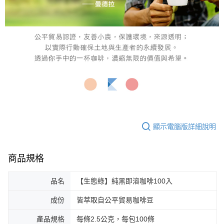
顯示電腦版詳細說明
商品規格
品名
【生態綠】純黑即溶咖啡100入
成份
皆萃取自公平貿易咖啡豆
產品規格
每條2.5公克，每包100條