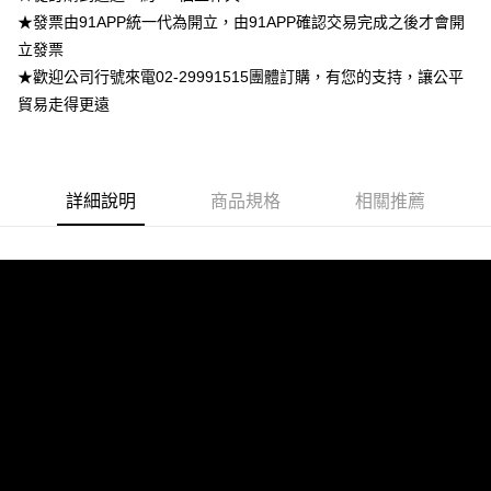
★發票由91APP統一代為開立，由91APP確認交易完成之後才會開
付款後萊爾富取貨
立發票
每筆NT$100，滿NT$699(含以上)免運費
★歡迎公司行號來電02-29991515團體訂購，有您的支持，讓公平
貿易走得更遠
7-11付款取貨
每筆NT$100，滿NT$699(含以上)免運費
付款後7-11取貨
詳細說明
商品規格
相關推薦
每筆NT$100，滿NT$699(含以上)免運費
宅配
每筆NT$100，滿NT$699(含以上)免運費