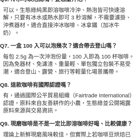
可以。生態綠純黑即溶咖啡冷沖、熱泡皆可快速溶
解，只要有冰水或熱水即可 3 秒溶解，不需要濾掛、
沖煮器材，適合直接沖冰咖啡、冰拿鐵（加冰牛
奶）。
Q7. 一盒 100 入可以泡幾次？適合帶去登山嗎？
每包 2.5g 為一次沖泡份量，100 入即為 100 杯咖啡。
因為免器材、免濾渣、重量輕、單包獨立包裝不易受
潮，適合登山、露營、旅行等輕量化場景攜帶。
Q8. 這款咖啡有國際認證嗎？
有，通過國際公平貿易組織（Fairtrade International）
認證，原料來自友善耕作的小農，生態綠並公開揭露
原料來源與交易資訊。
Q9. 現磨咖啡是不是一定比即溶咖啡好喝、比較健康？
理論上新鮮現磨風味較佳，但實際上若咖啡豆烘焙已