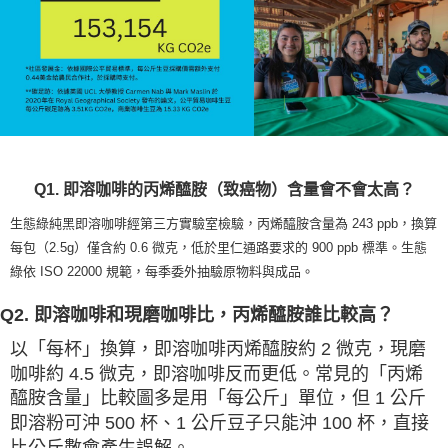
Q1. 即溶咖啡的丙烯醯胺（致癌物）含量會不會太高？
生態綠純黑即溶咖啡經第三方實驗室檢驗，丙烯醯胺含量為 243 ppb，換算
每包（2.5g）僅含約 0.6 微克，低於里仁通路要求的 900 ppb 標準。生態
綠依 ISO 22000 規範，每季委外抽驗原物料與成品。
Q2. 即溶咖啡和現磨咖啡比，丙烯醯胺誰比較高？
以「每杯」換算，即溶咖啡丙烯醯胺約 2 微克，現磨
咖啡約 4.5 微克，即溶咖啡反而更低。常見的「丙烯
醯胺含量」比較圖多是用「每公斤」單位，但 1 公斤
即溶粉可沖 500 杯、1 公斤豆子只能沖 100 杯，直接
比公斤數會產生誤解。