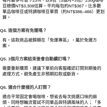
每月最多可省下25%，以9包（3個月×3包）250g咖啡
豆總價NT$3,308估算，平均每包約NT$367，比多數
單品咖啡豆或特調咖啡豆單買（約NT$386–466）更划
算。
Q4. 這個方案有免運嗎？
有，這款商品被歸類在「免運專區」，屬於免運方
案。
Q5. 3個月方案結束後會自動續訂嗎？
需要重新購買，建議下單前向客服確認訂閱到期後的
處理方式，避免產生非預期扣款或斷貨。
Q6. 適合什麼樣的人訂閱？
適合平常固定會喝咖啡、想省去每次挑選口味的麻
煩、同時想輪流嘗試不同單品與特調風味的人；「多