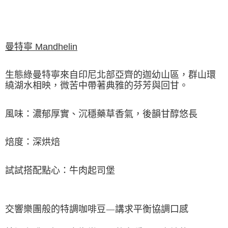
曼特寧 Mandhelin
生態綠曼特寧來自印尼北部亞齊的迦幼山區，群山環
繞湖水相映，微苦中帶著典雅的芬芳與回甘。
風味：濃郁厚實、沉穩藥草香氣，後韻甘醇悠長
焙度：深烘焙
試試搭配點心：牛肉起司堡
交響樂團般的特調咖啡豆—講求平衡協調口感