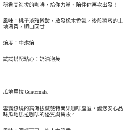
秘魯高海拔的咖啡，給你力量、陪伴你再次出發！
風味：桃子淡雅微酸，散發橡木香氣，後段糖蜜的土
地溫柔，順口回甘
焙度：中烘焙
試試搭配點心：奶油泡芙
瓜地馬拉 Guatemala
雲霧繚繞的高海拔薇薇特南果咖啡產區，讓您安心品
味瓜地馬拉咖啡的優質與雋永。