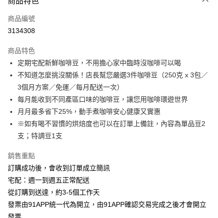
商品特色
信用卡一次付款
商品編號
信用卡分期付款
3134308
3 期 0 利率 每期
NT$1,102
21家銀行
商品特色
6 期 0 利率 每期
NT$551
21家銀行
合作金庫商業銀行
第一商業銀行
定期宅配新鮮咖啡豆，不用擔心家中臨時沒咖啡可以喝
華南商業銀行
彰化商業銀行
合作金庫商業銀行
第一商業銀行
Apple Pay
不知道怎麼挑沒關係！店長幫您嚴選3件咖啡豆（250克 x 3包／
上海商業儲蓄銀行
台北富邦商業銀行
華南商業銀行
彰化商業銀行
國泰世華商業銀行
兆豐國際商業銀行
3個月方案／免運／每月配送一次）
悠遊付
上海商業儲蓄銀行
台北富邦商業銀行
臺灣中小企業銀行
台中商業銀行
每月能收到不同產區口味的咖啡豆，讓您用咖啡環遊世界
國泰世華商業銀行
兆豐國際商業銀行
匯豐（台灣）商業銀行
華泰商業銀行
ATM付款
臺灣中小企業銀行
台中商業銀行
月月最多省下25%，動手煮咖啡安心健康又實惠
聯邦商業銀行
遠東國際商業銀行
匯豐（台灣）商業銀行
華泰商業銀行
※如有喝不習慣的烘焙度也可以在訂單上備註，內容為單品豆2
元大商業銀行
永豐商業銀行
聯邦商業銀行
遠東國際商業銀行
運送方式
支；特調豆1支
玉山商業銀行
星展（台灣）商業銀行
元大商業銀行
永豐商業銀行
台新國際商業銀行
中國信託商業銀行
宅配
玉山商業銀行
星展（台灣）商業銀行
銷售重點
台灣樂天信用卡公司
每筆NT$100，滿NT$699(含以上)免運費
台新國際商業銀行
中國信託商業銀行
訂購成功後，會收到訂單成立簡訊
台灣樂天信用卡公司
宅配：週一到週五正常配送
從訂購到送達，約3-5個工作天
發票由91APP統一代為開立，由91APP確認交易完成之後才會開立
發票