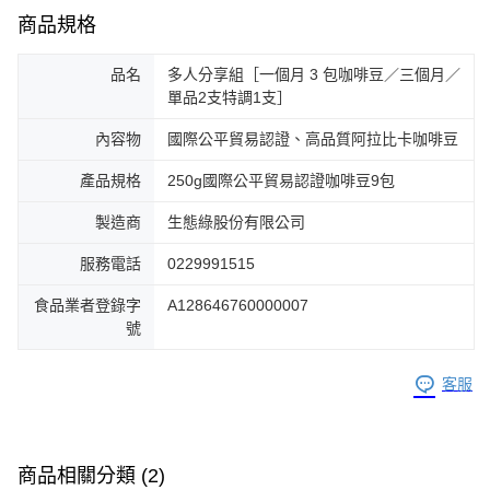
商品規格
品名
多人分享組［一個月 3 包咖啡豆／三個月／
單品2支特調1支］
內容物
國際公平貿易認證、高品質阿拉比卡咖啡豆
產品規格
250g國際公平貿易認證咖啡豆9包
製造商
生態綠股份有限公司
服務電話
0229991515
食品業者登錄字
A128646760000007
號
客服
商品相關分類 (2)