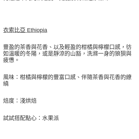
衣索比亞 Ethiopia
豐盈的茶香與花香、以及輕盈的柑橘與檸檬口感，彷
如溫暖的冬陽，或是靜涼的山豁，洗滌一身的狼狽與
疲憊。
風味：柑橘與檸檬的豐富口感、伴隨茶香與花香的繚
繞
焙度：淺烘焙
試試搭配點心：水果派