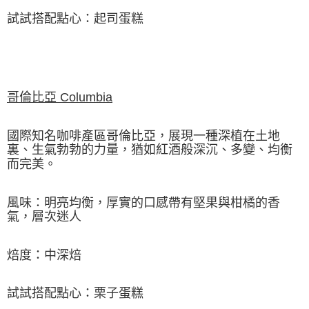
試試搭配點心：起司蛋糕
哥倫比亞 Columbia
國際知名咖啡產區哥倫比亞，展現一種深植在土地
裏、生氣勃勃的力量，猶如紅酒般深沉、多變、均衡
而完美。
風味：明亮均衡，厚實的口感帶有堅果與柑橘的香
氣，層次迷人
焙度：中深焙
試試搭配點心：栗子蛋糕