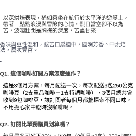
以深烘焙表現，猶如乘坐在航行於太平洋的遊艇上，
帶著一點點浪漫與冒險的心情，烈日當空卻不以為
苦，波瀾壯闊是胸襟的深度，苦盡甘來
香味與豆性溫和，酸苦口感適中，圓潤芳香。中烘焙
法，層次豐富。
-
Q1. 這個咖啡訂閱方案怎麼運作？
這是3個月方案，每月配送一次，每次配送3包250公克
咖啡豆（2支單品咖啡＋1支特調咖啡），3個月總共會
收到9包咖啡豆，讓訂閱者每個月都能探索不同口味，
不用擔心家中臨時沒咖啡喝。
Q2. 訂閱比單獨購買划算嗎？