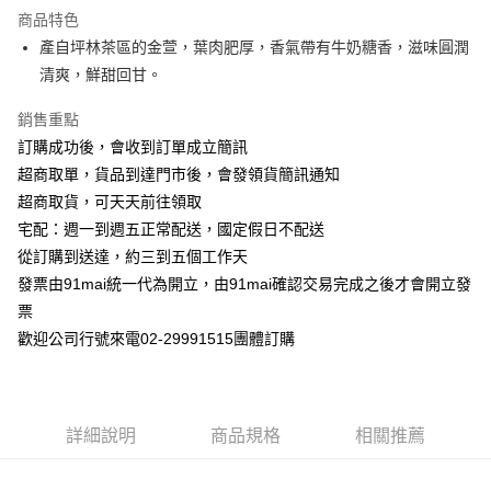
商品特色
6 期 0 利率 每期
NT$50
21家銀行
合作金庫商業銀行
第一商業銀行
產自坪林茶區的金萱，葉肉肥厚，香氣帶有牛奶糖香，滋味圓潤
華南商業銀行
彰化商業銀行
合作金庫商業銀行
第一商業銀行
超商取貨付款
清爽，鮮甜回甘。
上海商業儲蓄銀行
台北富邦商業銀行
華南商業銀行
彰化商業銀行
國泰世華商業銀行
兆豐國際商業銀行
Apple Pay
上海商業儲蓄銀行
台北富邦商業銀行
銷售重點
臺灣中小企業銀行
台中商業銀行
國泰世華商業銀行
兆豐國際商業銀行
訂購成功後，會收到訂單成立簡訊
匯豐（台灣）商業銀行
華泰商業銀行
悠遊付
臺灣中小企業銀行
台中商業銀行
聯邦商業銀行
遠東國際商業銀行
超商取單，貨品到達門市後，會發領貨簡訊通知
匯豐（台灣）商業銀行
華泰商業銀行
ATM付款
元大商業銀行
永豐商業銀行
超商取貨，可天天前往領取
聯邦商業銀行
遠東國際商業銀行
玉山商業銀行
星展（台灣）商業銀行
元大商業銀行
永豐商業銀行
宅配：週一到週五正常配送，國定假日不配送
台新國際商業銀行
中國信託商業銀行
運送方式
玉山商業銀行
星展（台灣）商業銀行
從訂購到送達，約三到五個工作天
台灣樂天信用卡公司
台新國際商業銀行
中國信託商業銀行
全家付款取貨
發票由91mai統一代為開立，由91mai確認交易完成之後才會開立發
台灣樂天信用卡公司
每筆NT$100，滿NT$699(含以上)免運費
票
歡迎公司行號來電02-29991515團體訂購
付款後全家取貨
每筆NT$100，滿NT$699(含以上)免運費
萊爾富取貨付款
詳細說明
商品規格
相關推薦
每筆NT$100，滿NT$699(含以上)免運費