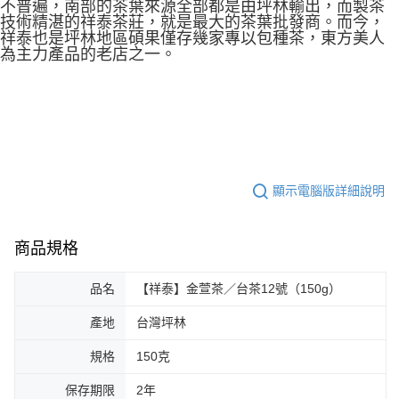
不普遍，南部的茶葉來源全部都是由坪林輸出，而製茶
技術精湛的祥泰茶莊，就是最大的茶葉批發商。而今，
祥泰也是坪林地區碩果僅存幾家專以包種茶，東方美人
為主力產品的老店之一。
顯示電腦版詳細說明
商品規格
品名
【祥泰】金萱茶／台茶12號（150g）
產地
台灣坪林
規格
150克
保存期限
2年