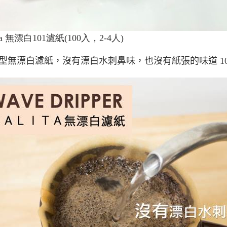
ta
無漂白
101
濾紙
(100
入，2-4人
)
型無漂白濾紙，
沒
有漂白水刺鼻味，也
沒
有紙張的味道
1