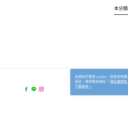
本分類
本網站中使用 cookie，欲查詢有關
設定，請參閱本網站「
隱私權條款
使用 cookie。
了解更多 >