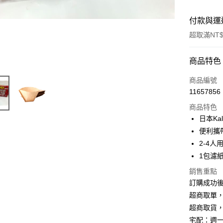
付款與運
超取滿NT$
付款方式
商品特色
信用卡一
商品編號
11657856
信用卡分
商品特色
3 期 
日本Ka
6 期 
合作金
便利攜
華南商
2-4人
合作金
超商取貨
上海商
華南商
1包濾紙
國泰世
Apple Pay
上海商
銷售重點
臺灣中
國泰世
匯豐（
訂購成功
悠遊付
臺灣中
聯邦商
超商取單
匯豐（
ATM付款
元大商
聯邦商
超商取貨
玉山商
元大商
宅配：週