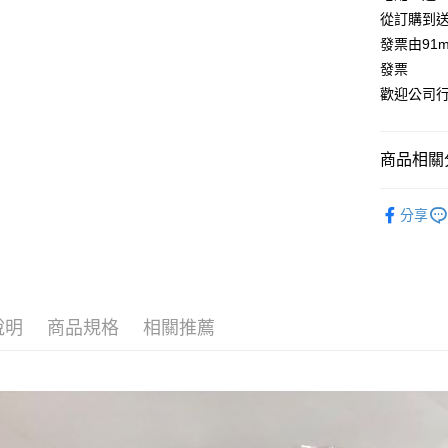
台新國
玉山商
從訂購到
運送方式
台灣樂
台新國
發票由91
台灣樂
全家付款
發票
每筆NT$1
歡迎公司行號
付款後全
每筆NT$1
商品相關分
萊爾富取
日用品／
每筆NT$1
分享
日用品／
付款後萊
每筆NT$1
7-11付款
說明
商品規格
相關推薦
每筆NT$1
付款後7-1
每筆NT$1
宅配