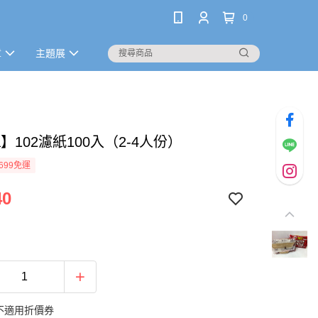
0
章
主題展
ta】102濾紙100入（2-4人份）
699免運
40
不適用折價券