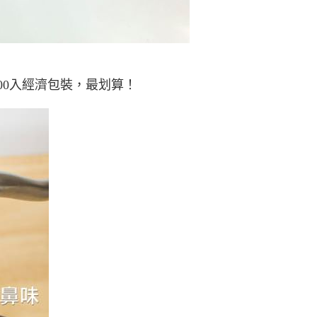
00
入
經
濟包裝，最划算！