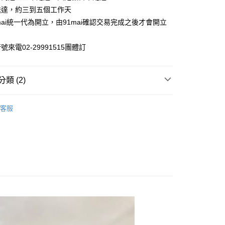
際商業銀行
中國信託商業銀行
業銀行
星展（台灣）商業銀行
送達，約三到五個工作天
天信用卡公司
際商業銀行
中國信託商業銀行
mai統一代為開立，由91mai確認交易完成之後才會開立
天信用卡公司
取貨
00，滿NT$699(含以上)免運費
來電02-29991515團體訂
家取貨
00，滿NT$699(含以上)免運費
類 (2)
貨付款
咖啡器具
咖啡、茶周邊器具
00，滿NT$699(含以上)免運費
客服
咖啡器具
商品總覽
爾富取貨
00，滿NT$699(含以上)免運費
取貨
00，滿NT$699(含以上)免運費
1取貨
00，滿NT$699(含以上)免運費