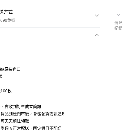
送方式
699免運
清除
紀錄
次付款
期付款
0 利率 每期
NT$46
21家銀行
lita原裝進口
0 利率 每期
NT$23
21家銀行
庫商業銀行
第一商業銀行
帶
業銀行
彰化商業銀行
用
庫商業銀行
第一商業銀行
付款
業儲蓄銀行
台北富邦商業銀行
業銀行
彰化商業銀行
100枚
華商業銀行
兆豐國際商業銀行
業儲蓄銀行
台北富邦商業銀行
小企業銀行
台中商業銀行
華商業銀行
兆豐國際商業銀行
台灣）商業銀行
華泰商業銀行
後，會收到訂單成立簡訊
小企業銀行
台中商業銀行
業銀行
遠東國際商業銀行
，貨品到達門市後，會發領貨簡訊通知
台灣）商業銀行
華泰商業銀行
業銀行
永豐商業銀行
業銀行
遠東國際商業銀行
，可天天前往領取
業銀行
星展（台灣）商業銀行
業銀行
永豐商業銀行
一到週五正常配送，國定假日不配送