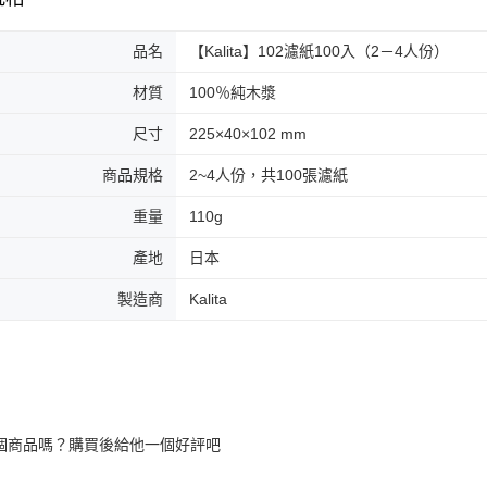
品名
【Kalita】102濾紙100入（2－4人份）
材質
100％純木漿
尺寸
225×40×102 mm
商品規格
2~4人份，共100張濾紙
重量
110g
產地
日本
製造商
Kalita
個商品嗎？購買後給他一個好評吧