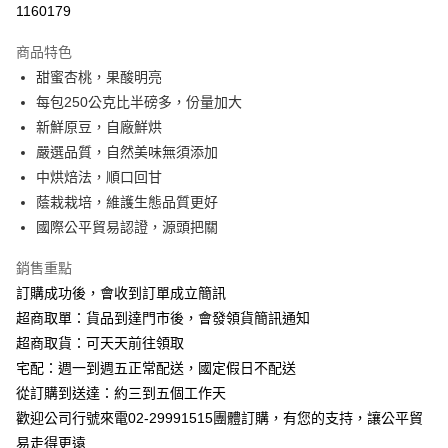
1160179
3 期 0 利率 每期
NT$142
21家銀行
商品特色
6 期 0 利率 每期
NT$71
21家銀行
合作金庫商業銀行
第一商業銀行
甜蜜杏桃，果酸明亮
華南商業銀行
彰化商業銀行
合作金庫商業銀行
第一商業銀行
超商取貨付款
每包250公克比半磅多，份量加大
上海商業儲蓄銀行
台北富邦商業銀行
華南商業銀行
彰化商業銀行
國泰世華商業銀行
兆豐國際商業銀行
新鮮原豆，自廠鮮烘
Apple Pay
上海商業儲蓄銀行
台北富邦商業銀行
臺灣中小企業銀行
台中商業銀行
嚴選品質，自然美味無須添加
國泰世華商業銀行
兆豐國際商業銀行
匯豐（台灣）商業銀行
華泰商業銀行
悠遊付
臺灣中小企業銀行
台中商業銀行
中烘焙法，順口回甘
聯邦商業銀行
遠東國際商業銀行
匯豐（台灣）商業銀行
華泰商業銀行
蔭栽栽培，維護生態品質更好
ATM付款
元大商業銀行
永豐商業銀行
聯邦商業銀行
遠東國際商業銀行
國際公平貿易認證，源頭把關
玉山商業銀行
星展（台灣）商業銀行
元大商業銀行
永豐商業銀行
台新國際商業銀行
中國信託商業銀行
運送方式
玉山商業銀行
星展（台灣）商業銀行
銷售重點
台灣樂天信用卡公司
台新國際商業銀行
中國信託商業銀行
全家付款取貨
訂購成功後，會收到訂單成立簡訊
台灣樂天信用卡公司
每筆NT$100，滿NT$699(含以上)免運費
超商取單：貨品到達門市後，會發領貨簡訊通知
超商取貨：可天天前往領取
付款後全家取貨
宅配：週一到週五正常配送，國定假日不配送
每筆NT$100，滿NT$699(含以上)免運費
從訂購到送達：約三到五個工作天
萊爾富取貨付款
歡迎公司行號來電02-29991515團體訂購，有您的支持，讓公平貿
易走得更遠
每筆NT$100，滿NT$699(含以上)免運費