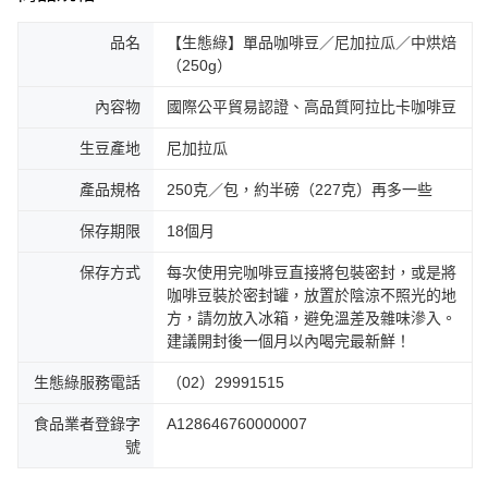
品名
【生態綠】單品咖啡豆／尼加拉瓜／中烘焙
（250g）
內容物
國際公平貿易認證、高品質阿拉比卡咖啡豆
生豆產地
尼加拉瓜
產品規格
250克／包，約半磅（227克）再多一些
保存期限
18個月
保存方式
每次使用完咖啡豆直接將包裝密封，或是將
咖啡豆裝於密封罐，放置於陰涼不照光的地
方，請勿放入冰箱，避免溫差及雜味滲入。
建議開封後一個月以內喝完最新鮮！
生態綠服務電話
（02）29991515
食品業者登錄字
A128646760000007
號