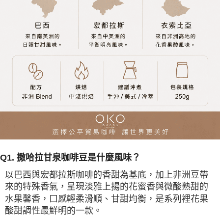
Q1. 撒哈拉甘泉咖啡豆是什麼風味？
以巴西與宏都拉斯咖啡的香甜為基底，加上非洲豆帶
來的特殊香氣，呈現淡雅上揚的花蜜香與微酸熟甜的
水果馨香，口感輕柔滑順、甘甜均衡，是系列裡花果
酸甜調性最鮮明的一款。