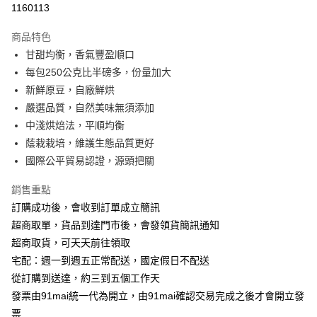
1160113
3 期 0 利率 每期
NT$148
21家銀行
商品特色
6 期 0 利率 每期
NT$74
21家銀行
合作金庫商業銀行
第一商業銀行
甘甜均衡，香氣豐盈順口
華南商業銀行
彰化商業銀行
合作金庫商業銀行
第一商業銀行
超商取貨付款
每包250公克比半磅多，份量加大
上海商業儲蓄銀行
台北富邦商業銀行
華南商業銀行
彰化商業銀行
國泰世華商業銀行
兆豐國際商業銀行
新鮮原豆，自廠鮮烘
Apple Pay
上海商業儲蓄銀行
台北富邦商業銀行
臺灣中小企業銀行
台中商業銀行
嚴選品質，自然美味無須添加
國泰世華商業銀行
兆豐國際商業銀行
匯豐（台灣）商業銀行
華泰商業銀行
悠遊付
臺灣中小企業銀行
台中商業銀行
中淺烘焙法，平順均衡
聯邦商業銀行
遠東國際商業銀行
匯豐（台灣）商業銀行
華泰商業銀行
蔭栽栽培，維護生態品質更好
ATM付款
元大商業銀行
永豐商業銀行
聯邦商業銀行
遠東國際商業銀行
國際公平貿易認證，源頭把關
玉山商業銀行
星展（台灣）商業銀行
元大商業銀行
永豐商業銀行
台新國際商業銀行
中國信託商業銀行
運送方式
玉山商業銀行
星展（台灣）商業銀行
銷售重點
台灣樂天信用卡公司
台新國際商業銀行
中國信託商業銀行
全家付款取貨
訂購成功後，會收到訂單成立簡訊
台灣樂天信用卡公司
每筆NT$100，滿NT$699(含以上)免運費
超商取單，貨品到達門市後，會發領貨簡訊通知
超商取貨，可天天前往領取
付款後全家取貨
宅配：週一到週五正常配送，國定假日不配送
每筆NT$100，滿NT$699(含以上)免運費
從訂購到送達，約三到五個工作天
萊爾富取貨付款
發票由91mai統一代為開立，由91mai確認交易完成之後才會開立發
票
每筆NT$100，滿NT$699(含以上)免運費