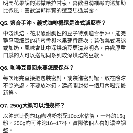
明亮花果調的選撒哈拉甘泉，喜歡溫潤細緻的選加勒
比微風，喜歡濃郁厚實的選亞馬遜晨露。
Q5. 適合手沖、義式咖啡機還是法式濾壓壺？
中淺烘焙、花果酸甜調性的豆子特別適合手沖，能完
整呈現細緻的花蜜香與水果馨香層次；若做義式濃縮
或加奶，風味會比中深烘焙豆更清爽明亮，喜歡厚重
口感的人可以搭配同系列較深烘焙的豆款。
Q6. 咖啡豆買回來要怎麼保存？
每次用完直接把包裝密封，或裝進密封罐，放在陰涼
不照光處，不要放冰箱，建議開封後一個月內喝完最
新鮮。
Q7. 250g大概可以泡幾杯？
以沖煮比例約1g咖啡粉搭配10cc水估算，一杯約15g
粉，250g約可沖泡16–17杯，實際依個人喜好濃淡調
整。