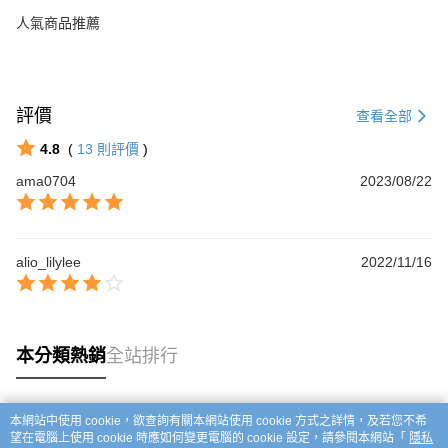
人氣商品推薦
評價
查看全部
4.8
(
13
則評價
)
ama0704
2023/08/22
alio_lilylee
2022/11/16
本分類熱銷
全站排行
本網站中使用 cookie，欲查詢有關本網站使用 cookie 方式之詳情，及若您不希
熱門標籤
望在電腦上使用 cookie 時應如何變更電腦的 cookie 設定，請參閱本網站「
隱私