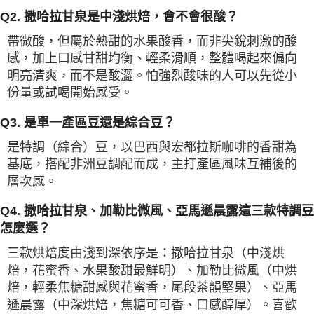
Q2. 撒哈拉甘泉是中淺烘焙，會不會很酸？
帶微酸，但屬於熟甜的水果酸香，而非尖銳刺激的酸
感，加上口感甘甜均衡、輕柔滑順，整體喝起來偏向
明亮清爽，而不是酸澀。怕強烈酸味的人可以先從小
份量或試喝開始感受。
Q3. 是單一產區豆還是綜合豆？
是特調（綜合）豆，以巴西與宏都拉斯咖啡的香甜為
基底，搭配非洲豆調配而成，主打產區風味互補後的
層次感。
Q4. 撒哈拉甘泉、加勒比微風、亞馬遜晨露這三款特調豆
怎麼選？
三款烘焙度由淺到深依序是：撒哈拉甘泉（中淺烘
焙，花蜜香、水果酸甜最鮮明）、加勒比微風（中烘
焙，輕柔焦糖甜感與花蜜香，尾段茶韻堅果）、亞馬
遜晨露（中深烘焙，焦糖可可香、口感醇厚）。喜歡