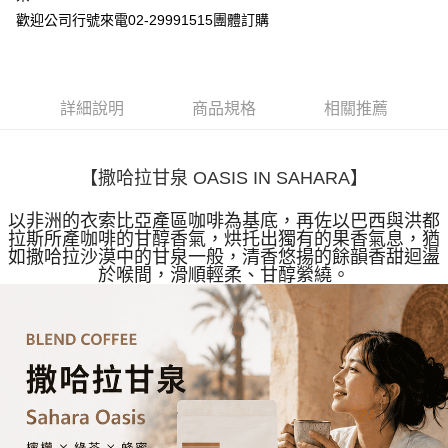
歡迎公司行號來電02-29991515團體訂購
付款後萊爾富取貨
每筆NT$100，滿NT$699(含以上)免運費
7-11付款取貨
詳細說明
商品規格
相關推薦
每筆NT$100，滿NT$699(含以上)免運費
付款後7-11取貨
【撒哈拉甘泉 OASIS IN SAHARA】
每筆NT$100，滿NT$699(含以上)免運費
以非洲的衣索比亞產區咖啡為基底，
再佐以巴西與洪都
宅配
拉斯所產咖啡的甘醇香氣，
烘托出獨有的果香氣息，猶
每筆NT$100，滿NT$699(含以上)免運費
如撒哈拉沙漠中的甘泉一般，
清香悠揚的餘韻香甜迴盪
於喉間，滑順輕柔、甘醇縈繞。