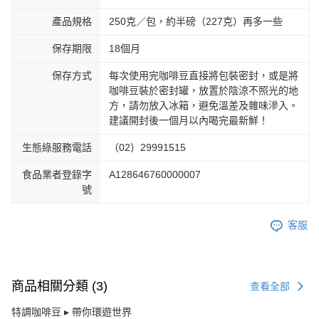
產品規格
250克／包，約半磅（227克）再多一些
保存期限
18個月
保存方式
每次使用完咖啡豆直接將包裝密封，或是將
咖啡豆裝於密封罐，放置於陰涼不照光的地
方，請勿放入冰箱，避免溫差及雜味滲入。
建議開封後一個月以內喝完最新鮮！
生態綠服務電話
（02）29991515
食品業者登錄字
A128646760000007
號
客服
商品相關分類 (3)
查看全部
特調咖啡豆 ▸ 帶你環遊世界