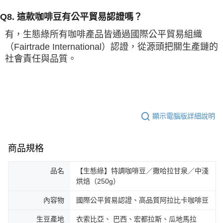
Q8. 這款咖啡豆有公平貿易認證嗎？
有，生態綠所有咖啡產品皆通過國際公平貿易組織
（Fairtrade International）認證，從源頭把關生產鏈的
社會責任與品質。
顯示電腦版詳細說明
商品規格
品名
【生態綠】特調咖啡豆／撒哈拉甘泉／中淺
烘焙（250g）
內容物
國際公平貿易認證、高品質阿拉比卡咖啡豆
生豆產地
衣索比亞、 巴西、宏都拉斯、瓜地馬拉