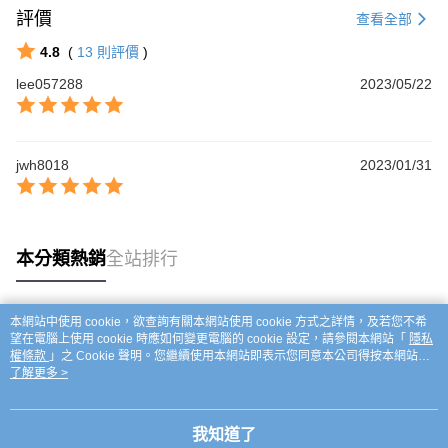
評價
查看全部
4.8
(
13
則評價
)
lee057288
2023/05/22
jwh8018
2023/01/31
本分類熱銷
全站排行
本網站中使用 cookie，欲查詢有關本網站使用 cookie 方式之詳情，及若您不希
熱門標籤
望在電腦上使用 cookie 時應如何變更電腦的 cookie 設定，請參閱本網站「
隱私
權條款
」之 Cookie 聲明。您繼續使用本網站即表示您同意本公司得按本網站使
用條款之 Cookie 聲明使用 cookie。
了解更多 >
我知道了