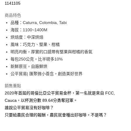
1141105
3 期 0 利率 每期
NT$152
21家銀行
商品特色
6 期 0 利率 每期
NT$76
21家銀行
合作金庫商業銀行
第一商業銀行
品種：Caturra, Colombia, Tabi
華南商業銀行
彰化商業銀行
合作金庫商業銀行
第一商業銀行
超商取貨付款
海拔：1100~1400M
上海商業儲蓄銀行
台北富邦商業銀行
華南商業銀行
彰化商業銀行
國泰世華商業銀行
兆豐國際商業銀行
烘焙度：中深烘焙
Apple Pay
上海商業儲蓄銀行
台北富邦商業銀行
臺灣中小企業銀行
台中商業銀行
風味：巧克力、堅果、柑橘
國泰世華商業銀行
兆豐國際商業銀行
匯豐（台灣）商業銀行
華泰商業銀行
悠遊付
臺灣中小企業銀行
台中商業銀行
明亮均衡，厚實的口感帶有堅果與柑橘的香氣
聯邦商業銀行
遠東國際商業銀行
匯豐（台灣）商業銀行
華泰商業銀行
每包250公克，比半磅多10%
ATM付款
元大商業銀行
永豐商業銀行
聯邦商業銀行
遠東國際商業銀行
新鮮原豆，自廠鮮烘
玉山商業銀行
星展（台灣）商業銀行
元大商業銀行
永豐商業銀行
公平貿易| 匯聚微小善念，創造美好世界
台新國際商業銀行
中國信託商業銀行
運送方式
玉山商業銀行
星展（台灣）商業銀行
台灣樂天信用卡公司
台新國際商業銀行
中國信託商業銀行
全家付款取貨
銷售重點
台灣樂天信用卡公司
每筆NT$100，滿NT$699(含以上)免運費
2020年首屆的哥倫比亞公平貿易金杯，第一名就是來自 FCC,
Cauca，以杯測分數 89.64分勇奪冠軍。
付款後全家取貨
誰說公平貿易沒有好咖啡？
每筆NT$100，滿NT$699(含以上)免運費
只要給農民合理的報酬，農民就會種出好咖啡。不是嗎？
萊爾富取貨付款
每筆NT$100，滿NT$699(含以上)免運費