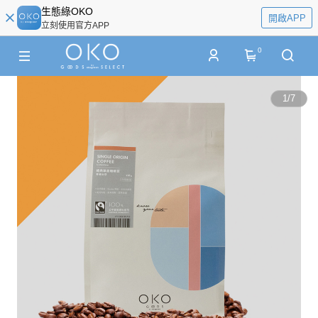
生態綠OKO
開啟APP
立刻使用官方APP
0
1
/
7