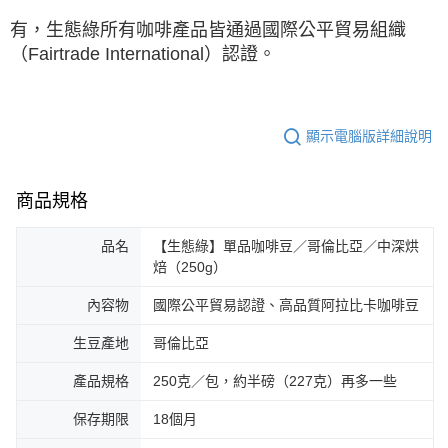
有，生態綠所有咖啡產品皆通過國際公平貿易組織
（Fairtrade International）認證。
顯示電腦版詳細說明
商品規格
品名
【生態綠】單品咖啡豆／哥倫比亞／中深烘
焙（250g）
內容物
國際公平貿易認證、高品質阿拉比卡咖啡豆
生豆產地
哥倫比亞
產品規格
250克／包，約半磅（227克）再多一些
保存期限
18個月