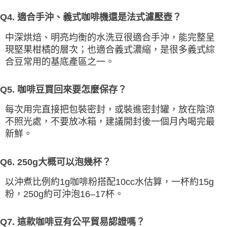
Q4. 適合手沖、義式咖啡機還是法式濾壓壺？
中深烘焙、明亮均衡的水洗豆很適合手沖，能完整呈
現堅果柑橘的層次；也適合義式濃縮，是很多義式綜
合豆常用的基底產區之一。
Q5. 咖啡豆買回來要怎麼保存？
每次用完直接把包裝密封，或裝進密封罐，放在陰涼
不照光處，不要放冰箱，建議開封後一個月內喝完最
新鮮。
Q6. 250g大概可以泡幾杯？
以沖煮比例約1g咖啡粉搭配10cc水估算，一杯約15g
粉，250g約可沖泡16–17杯。
Q7. 這款咖啡豆有公平貿易認證嗎？