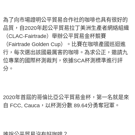
為了向市場證明公平貿易合作社的咖啡也具有很好的
品質，自2020年起公平貿易拉丁美洲生產者網絡組織
（CLAC-Fairtrade）舉辦公平貿易金杯競賽
（Fairtrade Golden Cup）。比賽在咖啡產國巡迴進
行，每次選出該國最厲害的咖啡。為求公正，邀請九
位專業的國際杯測裁判，依據SCA杯測標準進行評
分。
2020年首屆的哥倫比亞公平貿易金杯，第一名就是來
自 FCC, Cauca，以杯測分數 89.64分勇奪冠軍。
誰說公平貿易沒有好咖啡？