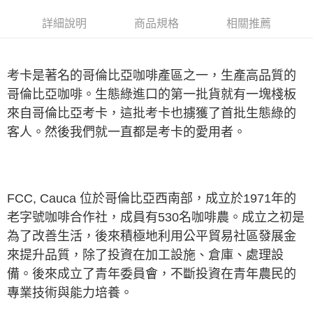
詳細說明
商品規格
相關推薦
付款後萊爾富取貨
每筆NT$100，滿NT$699(含以上)免運費
7-11付款取貨
考卡是著名的哥倫比亞咖啡產區之一，生產高品質的
每筆NT$100，滿NT$699(含以上)免運費
哥倫比亞咖啡。生態綠進口的第一批貨就有一塊棧板
來自哥倫比亞考卡，這批考卡也擄獲了首批生態綠的
付款後7-11取貨
客人。然後我們就一直都是考卡的愛用者。
每筆NT$100，滿NT$699(含以上)免運費
宅配
每筆NT$100，滿NT$699(含以上)免運費
FCC, Cauca 位於哥倫比亞西南部，成立於1971年的
老字號咖啡合作社，成員有530名咖啡農。成立之初是
為了改善生活，後來積極地利用公平貿易社區發展金
來提升品質，除了投資在加工設施、倉庫、處理設
備。後來成立了青年委員會，不斷投資在青年農民的
專業技術與能力培養。