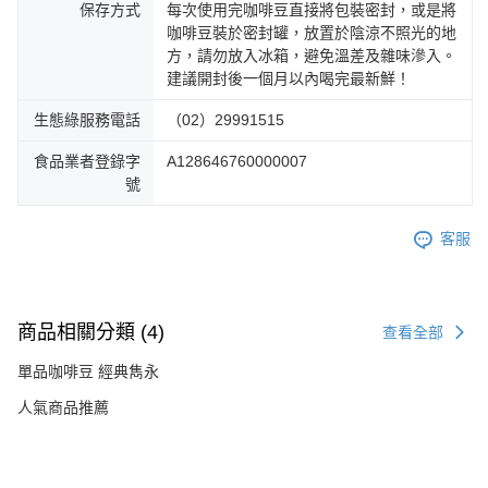
保存方式
每次使用完咖啡豆直接將包裝密封，或是將
咖啡豆裝於密封罐，放置於陰涼不照光的地
方，請勿放入冰箱，避免溫差及雜味滲入。
建議開封後一個月以內喝完最新鮮！
生態綠服務電話
（02）29991515
食品業者登錄字
A128646760000007
號
客服
商品相關分類 (4)
查看全部
單品咖啡豆 經典雋永
人氣商品推薦