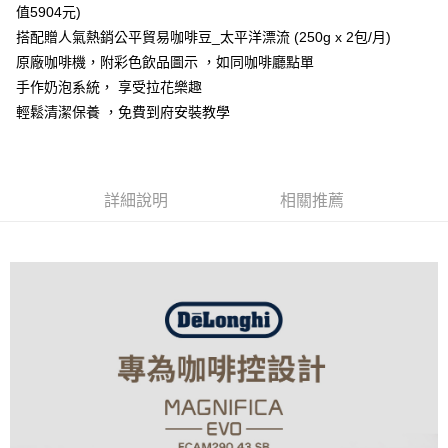
值5904元)
搭配贈人氣熱銷公平貿易咖啡豆_太平洋漂流 (250g x 2包/月)
原廠咖啡機，附彩色飲品圖示 ，如同咖啡廳點單
手作奶泡系統， 享受拉花樂趣
輕鬆清潔保養 ，免費到府安裝教學
詳細說明
相關推薦