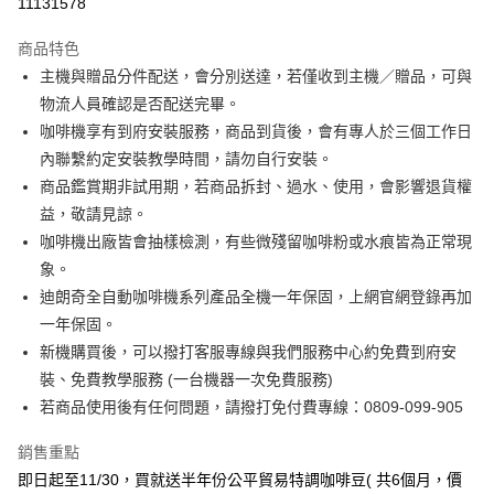
11131578
3 期 0 利率 每期
NT$8,633
21家銀行
商品特色
6 期 0 利率 每期
NT$4,316
21家銀行
合作金庫商業銀行
第一商業銀行
主機與贈品分件配送，會分別送達，若僅收到主機／贈品，可與
華南商業銀行
彰化商業銀行
合作金庫商業銀行
第一商業銀行
Apple Pay
物流人員確認是否配送完畢。
上海商業儲蓄銀行
台北富邦商業銀行
華南商業銀行
彰化商業銀行
國泰世華商業銀行
兆豐國際商業銀行
咖啡機享有到府安裝服務，商品到貨後，會有專人於三個工作日
悠遊付
上海商業儲蓄銀行
台北富邦商業銀行
臺灣中小企業銀行
台中商業銀行
內聯繫約定安裝教學時間，請勿自行安裝。
國泰世華商業銀行
兆豐國際商業銀行
匯豐（台灣）商業銀行
華泰商業銀行
ATM付款
臺灣中小企業銀行
台中商業銀行
商品鑑賞期非試用期，若商品拆封、過水、使用，會影響退貨權
聯邦商業銀行
遠東國際商業銀行
匯豐（台灣）商業銀行
華泰商業銀行
益，敬請見諒。
元大商業銀行
永豐商業銀行
聯邦商業銀行
遠東國際商業銀行
運送方式
咖啡機出廠皆會抽樣檢測，有些微殘留咖啡粉或水痕皆為正常現
玉山商業銀行
星展（台灣）商業銀行
元大商業銀行
永豐商業銀行
象。
台新國際商業銀行
中國信託商業銀行
宅配
玉山商業銀行
星展（台灣）商業銀行
台灣樂天信用卡公司
迪朗奇全自動咖啡機系列產品全機一年保固，上網官網登錄再加
每筆NT$100，滿NT$699(含以上)免運費
台新國際商業銀行
中國信託商業銀行
一年保固。
台灣樂天信用卡公司
新機購買後，可以撥打客服專線與我們服務中心約免費到府安
裝、免費教學服務 (一台機器一次免費服務)
若商品使用後有任何問題，請撥打免付費專線：0809-099-905
銷售重點
即日起至11/30，買就送半年份公平貿易特調咖啡豆( 共6個月，價